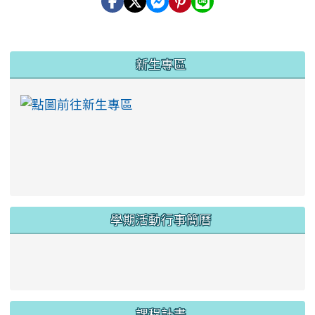
:::
新生專區
link to https://ww
學期活動行事簡曆
link to https://www.twes.tyc.edu.tw/upload
link to https://www.twes.tyc.edu.tw/uploa
課程計畫