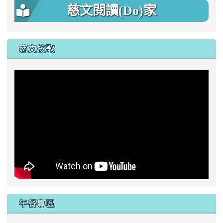
慈文閱讀(Do)家
慈文校歌
午餐專區