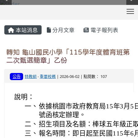
T
:::
本站消息
分月文章
電子報列表
轉知 龜山國民小學「115學年度體育班第
二次甄選簡章」乙份
公告
特教組
-
重要校務
| 2026-06-02 | 點閱數： 107
說明：
一、
依據桃園市政府教育局15年3月5日桃
號函核定辦理。
二、
招生項目及名額：棒球五年級正取
三、
報名時間：即日起至民國115年6月1