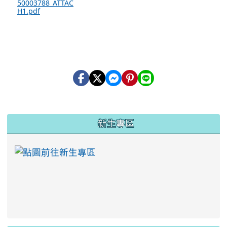
50003788_ATTAC
H1.pdf
:::
新生專區
link to https://ww