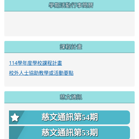
學期活動行事簡曆
link to https://www.twes.tyc.edu.tw/upload
link to https://www.twes.tyc.edu.tw/uploa
課程計畫
114學年度學校課程計畫
校外人士協助教學或活動要點
慈文通訊
慈文通訊第54期
慈文通訊第53期