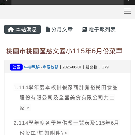
T
:::
本站消息
分月文章
電子報列表
桃園市桃園區慈文國小115年6月份菜單
公告
午餐執秘
-
重要校務
| 2026-06-01 | 點閱數： 379
1.114
學年度本校供餐廠商計有裕民田食品
股份有限公司及全盛美食有限公司共二
家。
2.114
學年度各學年供餐一覽表及
115
年
6
月
份菜單
(
詳如附件
)
。