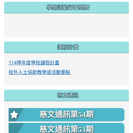
學期活動行事簡曆
link to https://www.twes.tyc.edu.tw/upload
link to https://www.twes.tyc.edu.tw/uploa
課程計畫
114學年度學校課程計畫
校外人士協助教學或活動要點
慈文通訊
慈文通訊第54期
慈文通訊第53期