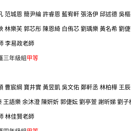
凡 范城恩 簡尹綸 許睿恩 藍宥軒 張洛伊 邱述德 吳
姎 林樂芙 郭芯彤 陳恩綺 白侑芯 劉瑀樂 黃名希 劉
師 李易政老師
獲三年級組
甲等
穎 曹宸綱 寶井實 黃昱凱 吳文佑 鄭軒丞 林柏樺 王
 王語樂 余沐澄 陳姸妡 郭倢妘 劉亭萱 謝昕娣 劉子
師 林佳賢老師
獲四年級組
甲等