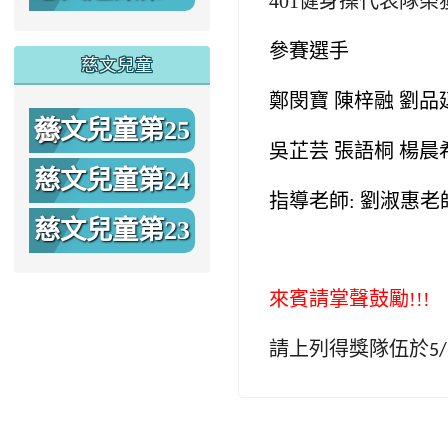
期
參賽選手
慈文兒童
鄭閔寶 陳梓融 劉品
慈文兒童第25
吳芷芸 張語桐 楊晨
期
慈文兒童第24
指導老師: 劉淑惠老
期
慈文兒童第23
期
來賓請掌聲鼓勵!!!
請上列得獎隊伍於
5/