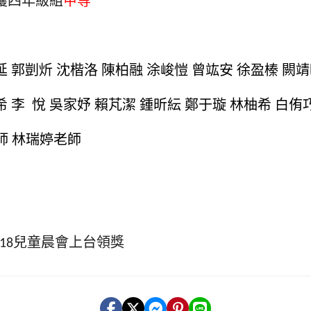
延 郭剴炘 沈楷洛 陳柏融 涂峻愷 曾竑安 徐盈榛 闕
希 李 悅 吳家妤 賴芃潔 鍾昕紜 鄭于璇 林柚希 白侑
師 林瑞婷老師
兒童晨會上台領獎
18