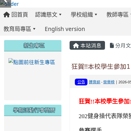
回首頁
認識慈文
學校組織
教師專區
教育局專區
English version
:::
:::
:::
新生專區
本站消息
分月文
link to https://ww
狂賀!!本校學生參加
公告
體育組
-
榮譽榜
| 2026-
狂賀!!本校學生參加
學期活動行事簡曆
202
健身操代表隊榮
link to https://www.twes.tyc.edu.tw/upload
link to https://www.twes.tyc.edu.tw/uploa
參賽選手