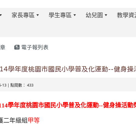
家長專區
學生專區
幼兒園
教學資
章
電子報列表
w.twes.tyc.edu.tw/modules/tadnews/index.php?ncsn=6
114學年度桃園市國民小學普及化運動--健身
05-13 | 點閱數： 433
114學年度桃園市國民小學普及化運動--健身操活動
獲二年級組
甲等
s/tad_blocks/image/113-1%E6%B4%BB%E5%8B%95%E
ds/tad_blocks/image/114-2%E6%B4%BB%E5%8B%95%E