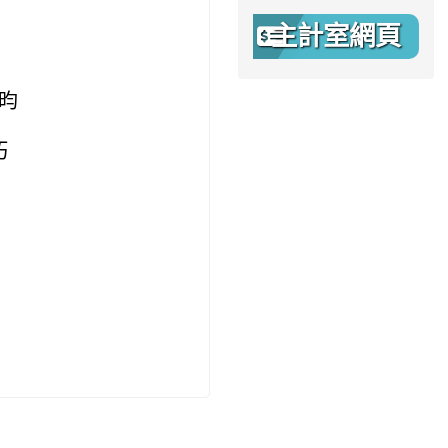
主計室網頁
靖昀
巧