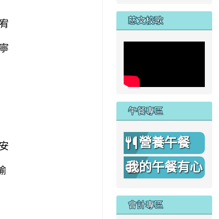
家
慈文校歌
樞宥
倢寧
午餐專區
營養午餐
辰安
我的午餐有心
榆
機
會計專區