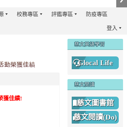
源
校務專區
評鑑專區
防疫專區
登入
:::
慈文英語學習
Glocal Life
操活動榮獲佳績
慈文閱讀
榮獲佳績!
慈文圖書館
慈文閱讀(Do)
8%A1%8C%E4%BA%8B%E7%B0%A1%E6%9B%86.jpg \
8%A1%8C%E4%BA%8B%E7%B0%A1%E6%9B%86A.png _blan