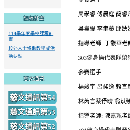
周學睿 傅晨庭 簡睿
課程計畫
吳韋緹 李聿蓁 邱姎
114學年度學校課程計
畫
指導老師: 于馥華老
校外人士協助教學或活
動要點
303
健身操代表隊榮
參賽選手
慈文通訊
楊竣宇 呂昶逸 賴宣
慈文通訊第54
林芮言蔡伃晴 翁苡臻
期
慈文通訊第53
指導老師: 陳嘉珮老
期
慈文通訊第52
401
健身操代表隊榮