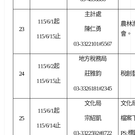
主計處
115/6/1
起
農林
23
陳仁勇
會。
115/6/15
止
03-3322101#5567
地方稅務局
115/6/2
起
24
莊雅鈞
稅創藝
115/6/15
止
03-3326181#2345
文化局
文化
115/6/1
起
25
宗紹凱
檔案
115/6/14
止
03-3322592#8722
PS:
標