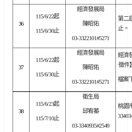
經濟發展局
115/6/22
起
第二屆
36
陳昭佑
止。
115/6/30
止
03-3322101#5271
經濟發展局
經濟
115/6/22
起
徵件
37
陳昭佑
115/6/30
止
檔案
03-3322101#5271
衛生局
115/6/23
起
桃園
38
邱宥蓁
3340
115/7/10
止
03-3340935#2549