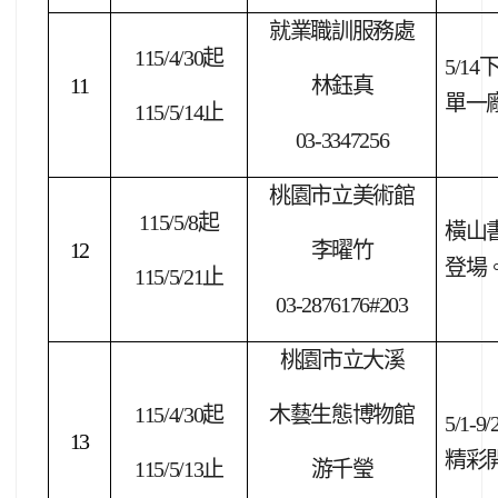
就業職訓服務處
115/4/30
起
5/14
11
林鈺真
單一
115/5/14
止
03-3347256
桃園市立美術館
115/5/8
起
橫山
12
李曜竹
登場
115/5/21
止
03-2876176#203
桃園市立大溪
115/4/30
起
木藝生態博物館
5/1-9/
13
精彩
115/5/13
止
游千瑩