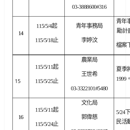
03-3888600#316
青年
115/5/4
起
青年事務局
勵計
14
115/5/18
止
李婷汶
檔案
農業局
115/5/11
起
夏季
王世希
1999
15
115/5/25
止
03-3322101#5480
文化局
115/5/11
起
5/24
16
郭偉慈
民活
115/5/24
止