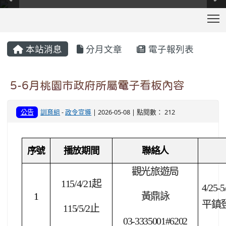
T
:::
本站消息
分月文章
電子報列表
5-6月桃園市政府所屬電子看板內容
公告
訓育組
-
政令宣導
| 2026-05-08 | 點閱數： 212
序號
播放期間
聯絡人
觀光旅遊局
115/4/21
起
4/25-5
1
黃鼎詠
平鎮
115/5/2
止
03-3335001#6202