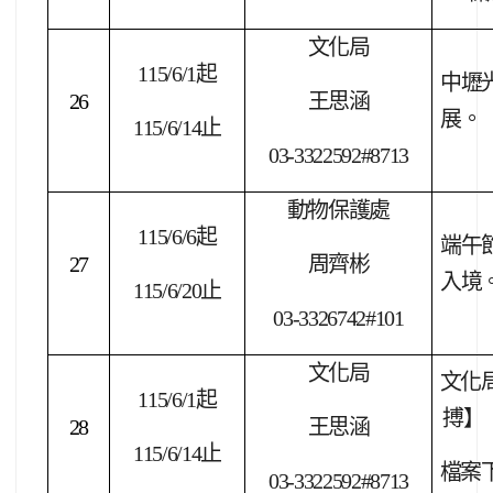
文化局
115/6/1
起
中壢
26
王思涵
展。
115/6/14
止
03-3322592#8713
動物保護處
115/6/6
起
端午
27
周齊彬
入境
115/6/20
止
03-3326742#101
文化局
文化
115/6/1
起
搏】
28
王思涵
115/6/14
止
檔案
03-3322592#8713