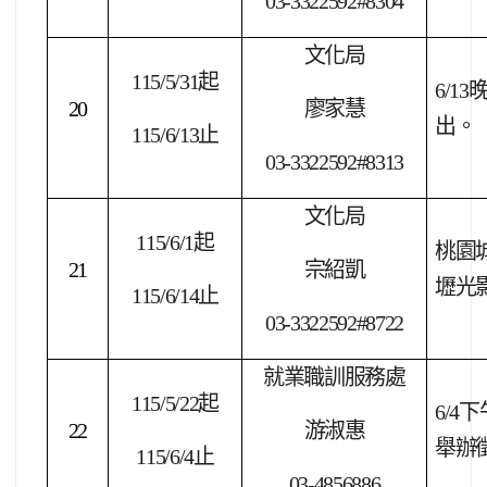
03-3322592#8304
文化局
115/5/31
起
6/13
20
廖家慧
出。
115/6/13
止
03-3322592#8313
文化局
115/6/1
起
桃園城
21
宗紹凱
壢光
115/6/14
止
03-3322592#8722
就業職訓服務處
115/5/22
起
6/4
下
22
游淑惠
舉辦
115/6/4
止
03-4856886