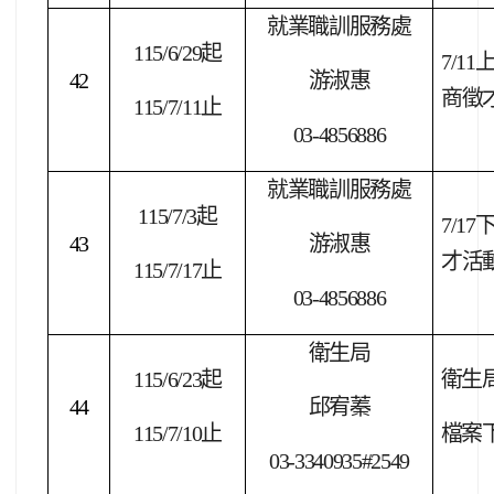
就業職訓服務處
115/6/29
起
7/11
42
游淑惠
商徵
115/7/11
止
03-4856886
就業職訓服務處
115/7/3
起
7/17
43
游淑惠
才活
115/7/17
止
03-4856886
衛生局
115/6/23
起
衛生
44
邱宥蓁
115/7/10
止
檔案
03-3340935#2549