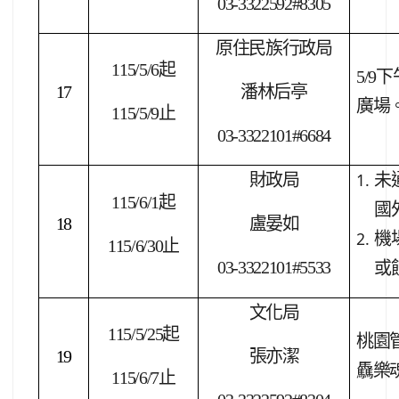
03-3322592#8305
原住民族行政局
115/5/6
起
5/9
下
17
潘林后亭
廣場
115/5/9
止
03-3322101#6684
財政局
未
115/6/1
起
國
18
盧晏如
機
115/6/30
止
03-3322101#5533
或
文化局
115/5/25
起
桃園管
19
張亦潔
驫樂
115/6/7
止