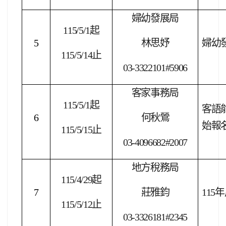
婦幼發展局
115/5/1
起
5
林思妤
婦幼
115/5/14
止
03-3322101#5906
客家事務局
115/5/1
起
客語
6
何秋鶯
始報
115/5/15
止
03-4096682#2007
地方稅務局
115/4/29
起
7
莊雅鈞
115
年
115/5/12
止
03-3326181#2345