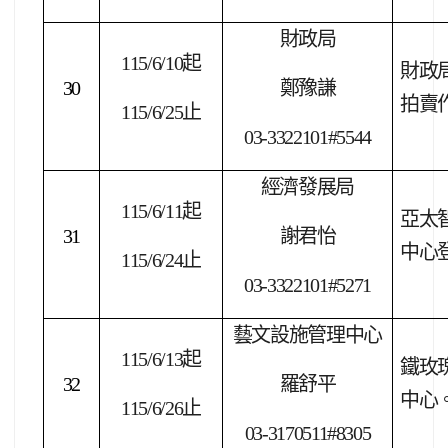
財政局
115/6/10
起
財政
30
鄭豫謙
拍賣
115/6/25
止
03-3322101#5544
經濟發展局
115/6/11
起
亞太智
31
謝君怡
中心
115/6/24
止
03-3322101#5271
藝文設施管理中心
115/6/13
起
鐵玫瑰
32
羅舒平
中心
115/6/26
止
03-3170511#8305