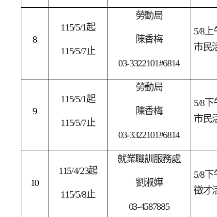
勞動局
115/5/1
起
5/8
上
8
陳香梅
市民
115/5/7
止
03-3322101#6814
勞動局
115/5/1
起
5/8
下
9
陳香梅
市民
115/5/7
止
03-3322101#6814
就業職訓服務處
115/4/23
起
5/8
下
10
劉淑嬅
徵才
115/5/8
止
03-4587885