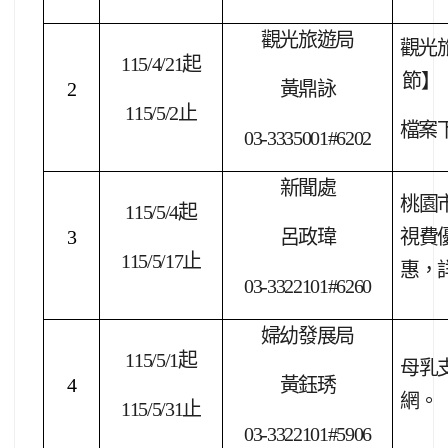
觀光旅遊局
觀光
115/4/21
起
節】
2
黃鼎詠
115/5/2
止
檔案
03-3335001#6202
新聞處
桃園
115/5/4
起
3
呂政瑋
視費
115/5/17
止
惠，
03-3322101#6260
婦幼發展局
115/5/1
起
母乳
4
黃鈺琇
網。
115/5/31
止
03-3322101#5906