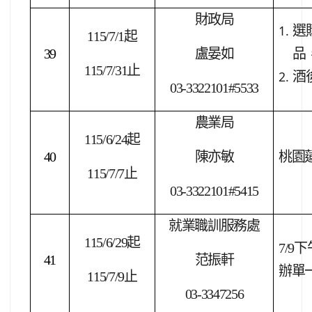
財政局
選
115/7/1
起
39
盧晏如
品
115/7/31
止
酒
03-3322101#5533
農業局
115/6/24
起
40
陳亦敏
桃園
115/7/7
止
03-3322101#5415
就業職訓服務處
115/6/29
起
7/9
下
41
范振軒
辦單
115/7/9
止
03-3347256