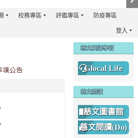
源
校務專區
評鑑專區
防疫專區
登入
:::
慈文英語學習
Glocal Life
事項公告
慈文閱讀
民
慈文圖書館
。
慈文閱讀(Do)
8%A1%8C%E4%BA%8B%E7%B0%A1%E6%9B%86.jpg \
8%A1%8C%E4%BA%8B%E7%B0%A1%E6%9B%86A.png _blan