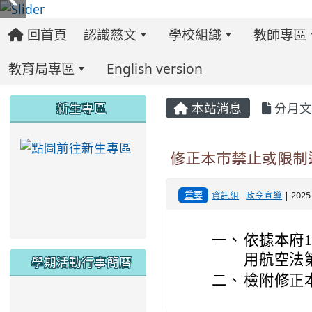
回首頁
認識慈文
學校組織
教師專區
教育局專區
English version
:::
:::
:::
新生專區
本站消息
分月文
link to https://ww
修正本市禁止或限制
重要
資訊組
-
政令宣導
| 202
一、
依據本府1
用航空法第
學期活動行事簡曆
二、
檢附修正
link to https://www.twes.tyc.edu.tw/upload
link to https://www.twes.tyc.edu.tw/uploa