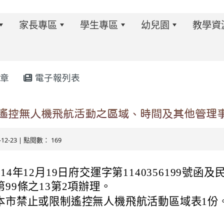
家長專區
學生專區
幼兒園
教學資
章
電子報列表
w.twes.tyc.edu.tw/modules/tadnews/index.php?ncsn=6
遙控無人機飛航活動之區域、時間及其他管理
5-12-23 | 點閱數： 169
14年12月19日府交運字第1140356199號函及
99條之13第2項辦理。
本市禁止或限制遙控無人機飛航活動區域表1份
s/tad_blocks/image/113-1%E6%B4%BB%E5%8B%95%E
ds/tad_blocks/image/114-2%E6%B4%BB%E5%8B%95%E