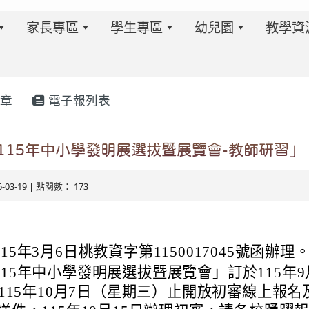
家長專區
學生專區
幼兒園
教學資
章
電子報列表
w.twes.tyc.edu.tw/modules/tadnews/index.php?ncsn=6
115年中小學發明展選拔暨展覽會-教師研習」
6-03-19 | 點閱數： 173
15年3月6日桃教資字第1150017045號函辦理
15年中小學發明展選拔暨展覽會」訂於115年9
s/tad_blocks/image/113-1%E6%B4%BB%E5%8B%95%E
ds/tad_blocks/image/114-2%E6%B4%BB%E5%8B%95%E
到115年10月7日（星期三）止開放初審線上報名