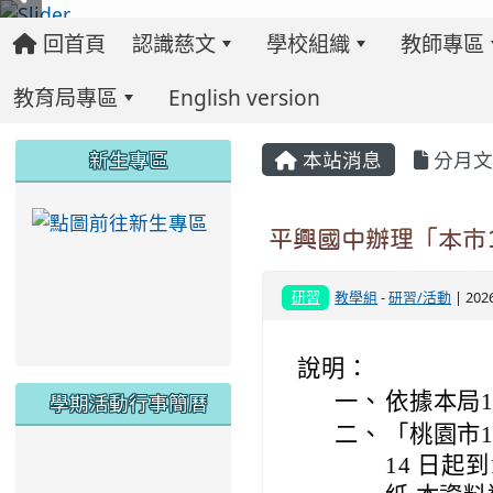
回首頁
認識慈文
學校組織
教師專區
教育局專區
English version
:::
:::
:::
新生專區
本站消息
分月文
link to https://ww
平興國中辦理「本市
研習
教學組
-
研習/活動
| 202
說明：
一、
依據本局1
學期活動行事簡曆
二、
「桃園市1
link to https://www.twes.tyc.edu.tw/upload
link to https://www.twes.tyc.edu.tw/uploa
14 日起