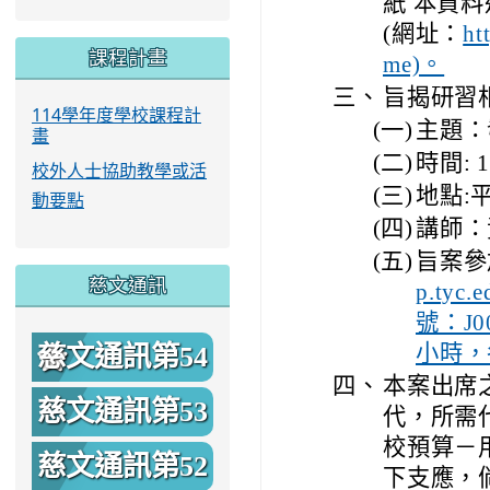
紙 本資料
(網址：
ht
課程計畫
me)。
三、
旨揭研習相
114學年度學校課程計
(一)
主題：
畫
(二)
時間: 
校外人士協助教學或活
(三)
地點:
動要點
(四)
講師：
(五)
旨案參
慈文通訊
p.tyc
號：J0
慈文通訊第54
小時，
四、
本案出席
期
慈文通訊第53
代，所需
校預算－
期
慈文通訊第52
下支應，