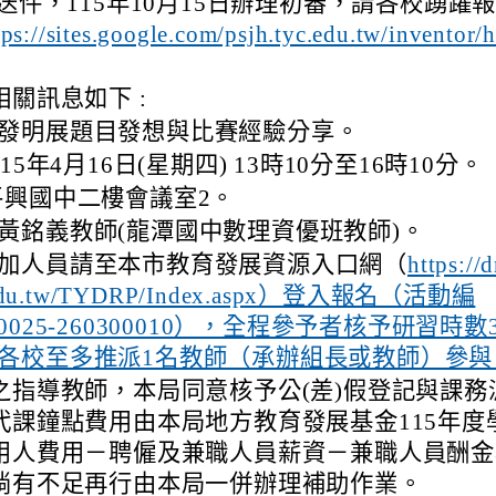
送件，115年10月15日辦理初審，請各校踴躍
tps://sites.google.com/psjh.tyc.edu.tw/inventor/
關訊息如下 :
發明展題目發想與比賽經驗分享。
115年4月16日(星期四) 13時10分至16時10分。
平興國中二樓會議室2。
黃銘義教師(龍潭國中數理資優班教師)。
加人員請至本市教育發展資源入口網（
https://d
.edu.tw/TYDRP/Index.aspx）登入報名（活動編
0025-260300010），全程參予者核予研習時數
各校至多推派1名教師（承辦組長或教師）參與
之指導教師，本局同意核予公(差)假登記與課務
代課鐘點費用由本局地方教育發展基金115年度
用人費用－聘僱及兼職人員薪資－兼職人員酬金
倘有不足再行由本局一併辦理補助作業。