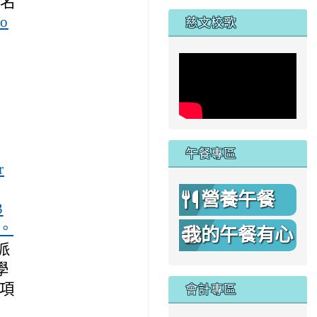
家
報名
ho
慈文校歌
午餐專區
r
營養午餐
3
。
我的午餐有心
派
機
學
會計專區
項