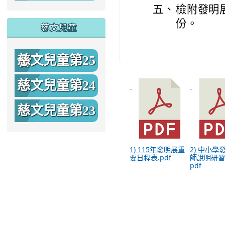
五、
檢附發明
期
份。
慈文兒童
慈文兒童第25
期
慈文兒童第24
期
慈文兒童第23
期
1) 115年發明展重
2) 中小學
要日程表.pdf
師說明研習
pdf