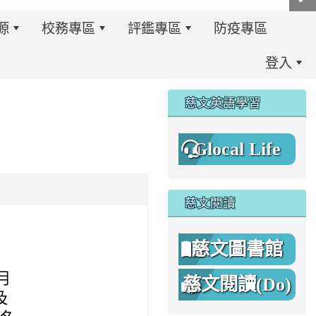
源
校務專區
評鑑專區
防疫專區
登入
:::
慈文英語學習
Glocal Life
慈文閱讀
慈文圖書館
。
月
慈文閱讀(Do)
8%A1%8C%E4%BA%8B%E7%B0%A1%E6%9B%86.jpg \
8%A1%8C%E4%BA%8B%E7%B0%A1%E6%9B%86A.png _blan
及