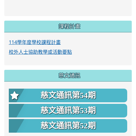
link to https://www.twes.tyc.edu.tw/upload
link to https://www.twes.tyc.edu.tw/uploa
課程計畫
114學年度學校課程計畫
校外人士協助教學或活動要點
慈文通訊
慈文通訊第54期
慈文通訊第53期
慈文通訊第52期