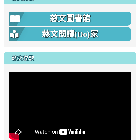
慈文圖書館
慈文閱讀(Do)家
慈文校歌