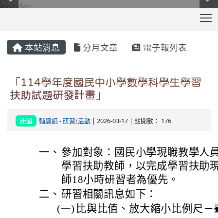
T
:::
本站消息
分月文章
電子報列表
「114學年度國民中小學數學科學生學習
扶助試題研發計畫」
研習
輔導組
-
研習/活動
| 2026-03-17 | 點閱數： 176
一、
參加對象：國民小學現職教學人
學習扶助教師，以完成學習扶助現
師18小時研習者為優先。
二、
研習相關訊息如下：
(一)
比與比值、放大縮小比例尺－