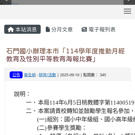
T
:::
本站消息
分月文章
電子報列表
石門國小辦理本市「114學年度推動月經
教育及性別平等教育海報比賽」
公告
衛生組
-
研習/活動
| 2025-09-10 | 點閱數： 345
說明：
一、
本局114年6月5日桃教體字第1140051
二、
本案請貴校轉知並鼓勵學生報名參加
(一)
組別：國小中年級組、國小高年級
(二)
參賽學生獎勵：