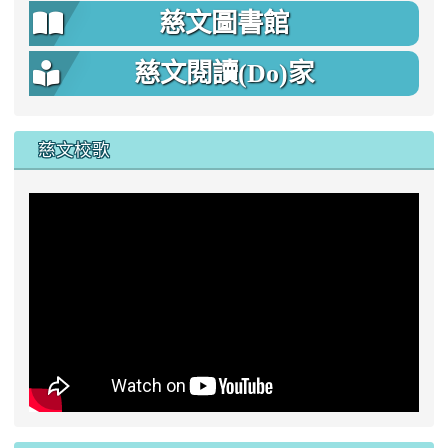
慈文圖書館
慈文閱讀(Do)家
慈文校歌