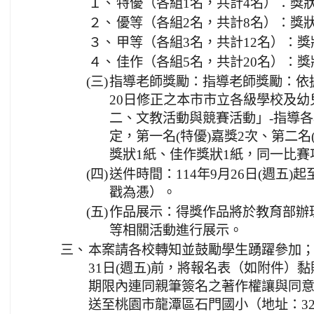
１、
特優（各組1名，共計4名）：獎狀及
２、
優等（各組2名，共計8名）：獎狀及
３、
甲等（各組3名，共計12名）：獎
４、
佳作（各組5名，共計20名）：獎
(三)
指導老師獎勵：指導老師獎勵：依據
20日修正之本市市立各級學校及
二、文教活動與競賽活動」-指導
定，第一名(特優)嘉獎2次、第二名(
獎狀1紙、佳作獎狀1紙，同一比賽
(四)
送件時間：114年9月26日(週五)起至
戳為慿）。
(五)
作品展示：得獎作品將於教育部辦
等相關活動進行展示。
三、
本案請各校轉知並鼓勵學生踴躍參加；倘
31日(週五)前，將報名表（如附件）
期限內連同親筆簽名之著作權讓與同
送至桃園市龍潭區石門國小（地址：325