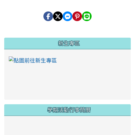
:::
新生專區
link to https://ww
學期活動行事簡曆
link to https://www.twes.tyc.edu.tw/upload
link to https://www.twes.tyc.edu.tw/uploa