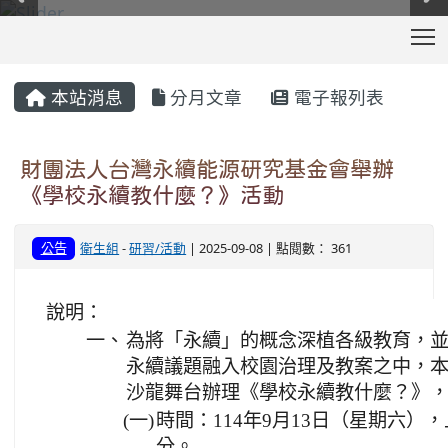
T
:::
本站消息
分月文章
電子報列表
財團法人台灣永續能源研究基金會舉辦
《學校永續教什麼？》活動
公告
衛生組
-
研習/活動
| 2025-09-08 | 點閱數： 361
說明：
一、
為將「永續」的概念深植各級教育，
永續議題融入校園治理及教案之中，
沙龍舞台辦理《學校永續教什麼？》
(一)
時間：114年9月13日（星期六），
分。