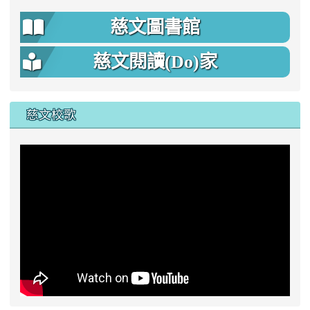
慈文圖書館
慈文閱讀(Do)家
慈文校歌