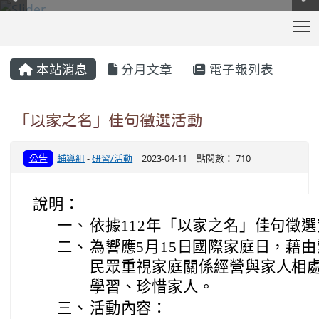
T
:::
本站消息
分月文章
電子報列表
「以家之名」佳句徵選活動
公告
輔導組
-
研習/活動
| 2023-04-11 | 點閱數： 710
說明：
一、
依據112年「以家之名」佳句徵
二、
為響應5月15日國際家庭日，藉
民眾重視家庭關係經營與家人相
學習、珍惜家人。
三、
活動內容：