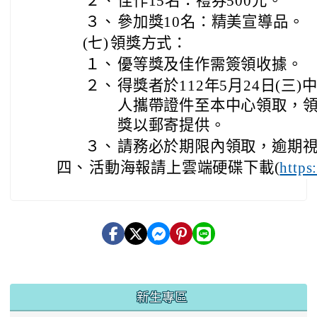
２、
佳作15名：禮券500元。
３、
參加獎10名：精美宣導品。
(七)
領獎方式：
１、
優等獎及佳作需簽領收據。
２、
得獎者於112年5月24日(三)
人攜帶證件至本中心領取，
獎以郵寄提供。
３、
請務必於期限內領取，逾期
四、
活動海報請上雲端硬碟下載(
https
:::
新生專區