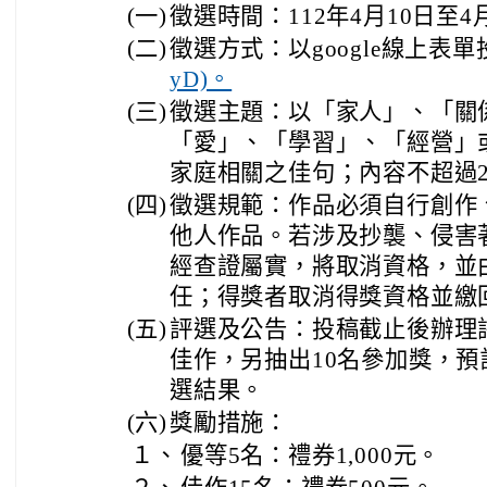
(一)
徵選時間：112年4月10日至4
(二)
徵選方式：以google線上表單
yD)。
(三)
徵選主題：以「家人」、「關
「愛」、「學習」、「經營」
家庭相關之佳句；內容不超過2
(四)
徵選規範：作品必須自行創作
他人作品。若涉及抄襲、侵害
經查證屬實，將取消資格，並
任；得獎者取消得獎資格並繳
(五)
評選及公告：投稿截止後辦理評
佳作，另抽出10名參加獎，預計
選結果。
(六)
獎勵措施：
１、
優等5名：禮券1,000元。