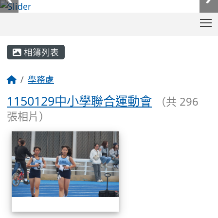
T
:::
相簿列表
學務處
1150129中小學聯合運動會
（共 296
張相片）
相簿列表
1150129中小學聯合運動