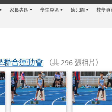
家長專區
學生專區
幼兒園
教學資
w.twes.tyc.edu.tw/modules/tadnews/index.php?ncsn=6
小學聯合運動會
（共 296 張相片）
1150129中小學聯合運動會
1150129中小學聯合
s/tad_blocks/image/113-1%E6%B4%BB%E5%8B%95%E
ds/tad_blocks/image/114-2%E6%B4%BB%E5%8B%95%E