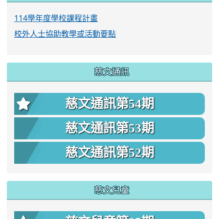
114學年度學校課程計畫
校外人士協助教學或活動要點
慈文通訊
慈文通訊第54期
慈文通訊第53期
慈文通訊第52期
慈文兒童