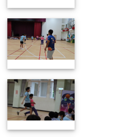
1150529班際三對三籃球
1150529班際三對三籃球