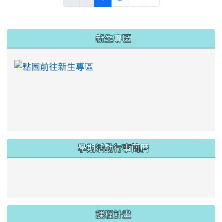
:::
新生專區
link to https://ww
學期活動行事簡曆
link to https://www.twes.tyc.edu.tw/upload
link to https://www.twes.tyc.edu.tw/uploa
課程計畫