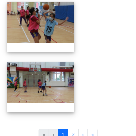
1150529班際三對三籃球
1150529班際三對三籃球
(current)
«
‹
1
2
›
»