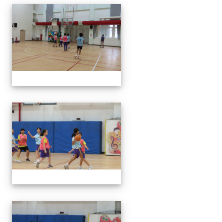
1150529班際三對三籃球
1150529班際三對三籃球
1150529班際三對三籃球