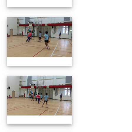
1150529班際三對三籃球
1150529班際三對三籃球