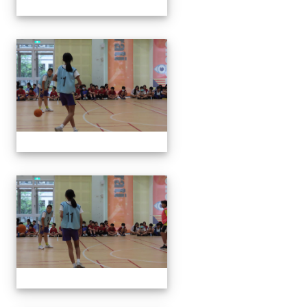
1150529班際三對三籃球
1150529班際三對三籃球