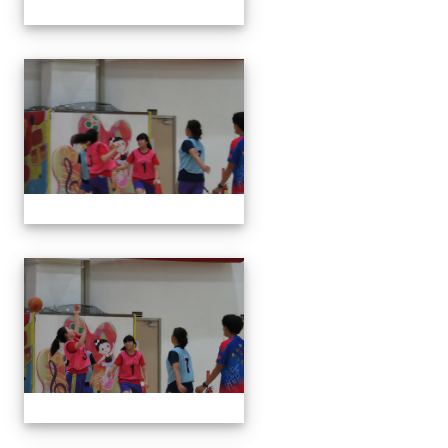
1150529班際三對三籃球
1150529班際三對三籃球