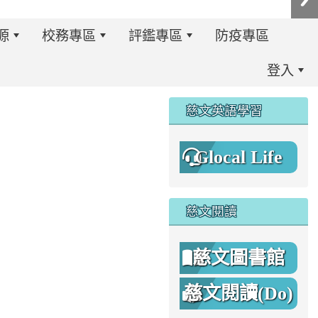
源
校務專區
評鑑專區
防疫專區
登入
:::
慈文英語學習
Glocal Life
慈文閱讀
慈文圖書館
慈文閱讀(Do)
8%A1%8C%E4%BA%8B%E7%B0%A1%E6%9B%86.jpg \
8%A1%8C%E4%BA%8B%E7%B0%A1%E6%9B%86A.png _blan