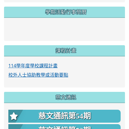
學期活動行事簡曆
link to https://www.twes.tyc.edu.tw/upload
link to https://www.twes.tyc.edu.tw/uploa
課程計畫
114學年度學校課程計畫
校外人士協助教學或活動要點
慈文通訊
慈文通訊第54期