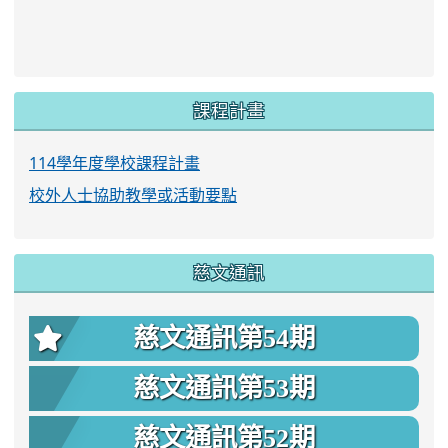
link to https://www.twes.tyc.edu.tw/upload
link to https://www.twes.tyc.edu.tw/uploa
課程計畫
114學年度學校課程計畫
校外人士協助教學或活動要點
慈文通訊
慈文通訊第54期
慈文通訊第53期
慈文通訊第52期