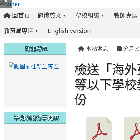
回首頁
認識慈文
學校組織
教師專區
教育局專區
English version
:::
:::
:::
新生專區
本站消息
分月文
檢送「海外
link to https://ww
等以下學校
份
學期活動行事簡曆
link to https://www.twes.tyc.edu.tw/upload
link to https://www.twes.tyc.edu.tw/uploa