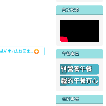
家
慈文校歌
新南向友好國家...
午餐專區
營養午餐
我的午餐有心
機
會計專區