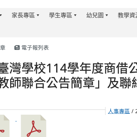
家長專區
學生專區
幼兒園
教學資
章
電子報列表
臺灣學校114學年度商借
w.twes.tyc.edu.tw/modules/tadnews/index.php?ncsn=6
教師聯合公告簡章」及聯
人事專區
/ 
s/tad_blocks/image/113-1%E6%B4%BB%E5%8B%95%E
ds/tad_blocks/image/114-2%E6%B4%BB%E5%8B%95%E