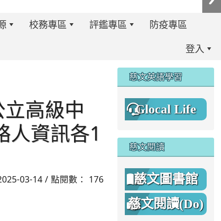
源
校務專區
評鑑專區
防疫專區
登入
:::
慈文英語學習
公立高級中
Glocal Life
絡人資訊各1
慈文閱讀
慈文圖書館
2025-03-14 / 點閱數： 176
慈文閱讀(Do)
8%A1%8C%E4%BA%8B%E7%B0%A1%E6%9B%86.jpg \
8%A1%8C%E4%BA%8B%E7%B0%A1%E6%9B%86A.png _blan