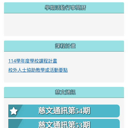
學期活動行事簡曆
link to https://www.twes.tyc.edu.tw/upload
link to https://www.twes.tyc.edu.tw/uploa
課程計畫
114學年度學校課程計畫
校外人士協助教學或活動要點
慈文通訊
慈文通訊第54期
慈文通訊第53期