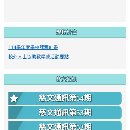
link to https://www.twes.tyc.edu.tw/upload
link to https://www.twes.tyc.edu.tw/uploa
課程計畫
114學年度學校課程計畫
校外人士協助教學或活動要點
慈文通訊
慈文通訊第54期
慈文通訊第53期
慈文通訊第52期