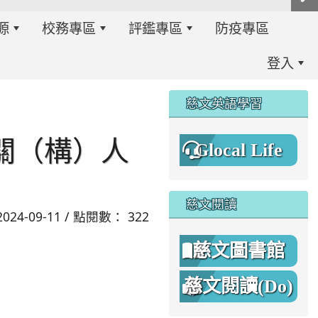
源
校務專區
評鑑專區
防疫專區
登入
:::
慈文英語學習
關（構）人
Glocal Life
慈文閱讀
2024-09-11 / 點閱數： 322
慈文圖書館
慈文閱讀(Do)
8%A1%8C%E4%BA%8B%E7%B0%A1%E6%9B%86.jpg \
8%A1%8C%E4%BA%8B%E7%B0%A1%E6%9B%86A.png _blan