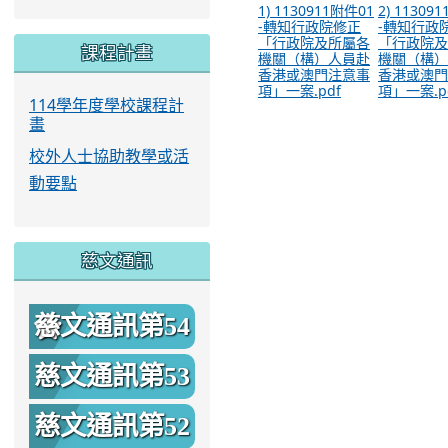
1) 1130911附件01
2) 11309
-轉知行政院修正
-轉知行政
「行政院及所屬各
「行政院及
課程計畫
機關（構）人員赴
機關（構）
香港或澳門注意事
香港或澳門
項」一案.pdf
項」一案.p
114學年度學校課程計
畫
校外人士協助教學或活
動要點
慈文通訊
慈文通訊第54
期
慈文通訊第53
期
慈文通訊第52