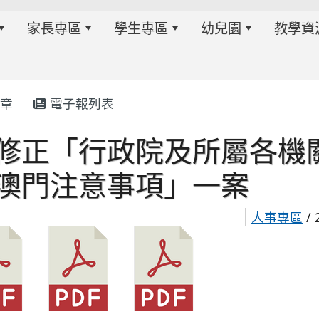
家長專區
學生專區
幼兒園
教學資
章
電子報列表
修正「行政院及所屬各機
w.twes.tyc.edu.tw/modules/tadnews/index.php?ncsn=6
澳門注意事項」一案
人事專區
/ 
s/tad_blocks/image/113-1%E6%B4%BB%E5%8B%95%E
ds/tad_blocks/image/114-2%E6%B4%BB%E5%8B%95%E