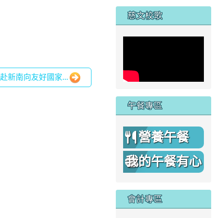
家
慈文校歌
新南向友好國家...
午餐專區
營養午餐
我的午餐有心
機
會計專區