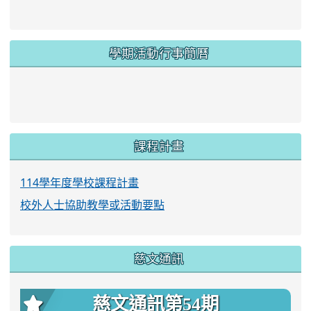
學期活動行事簡曆
link to https://www.twes.tyc.edu.tw/upload
link to https://www.twes.tyc.edu.tw/uploa
課程計畫
114學年度學校課程計畫
校外人士協助教學或活動要點
慈文通訊
慈文通訊第54期