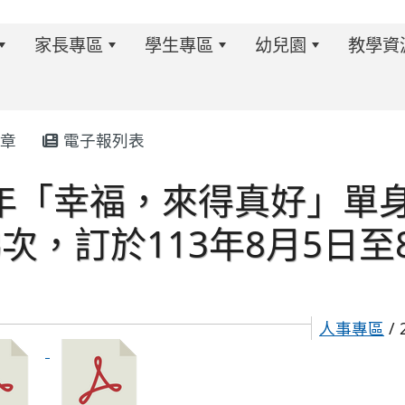
家長專區
學生專區
幼兒園
教學資
章
電子報列表
3年「幸福，來得真好」單
w.twes.tyc.edu.tw/modules/tadnews/index.php?ncsn=6
梯次，訂於113年8月5日至
人事專區
/ 
s/tad_blocks/image/113-1%E6%B4%BB%E5%8B%95%E
ds/tad_blocks/image/114-2%E6%B4%BB%E5%8B%95%E