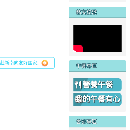
家
慈文校歌
新南向友好國家...
午餐專區
營養午餐
我的午餐有心
機
會計專區