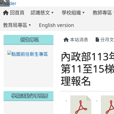
回首頁
認識慈文
學校組織
教師專區
教育局專區
English version
:::
:::
:::
新生專區
本站消息
分月文
內政部11
link to https://ww
第11至15
理報名
學期活動行事簡曆
link to https://www.twes.tyc.edu.tw/upload
link to https://www.twes.tyc.edu.tw/uploa