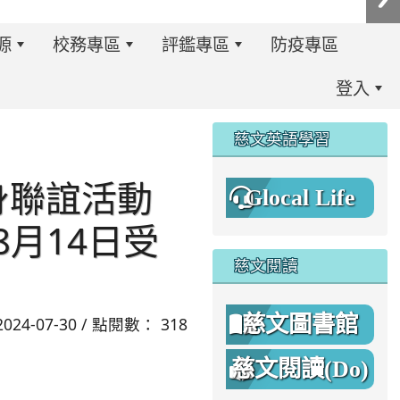
源
校務專區
評鑑專區
防疫專區
登入
:::
慈文英語學習
身聯誼活動
Glocal Life
8月14日受
慈文閱讀
慈文圖書館
2024-07-30 / 點閱數： 318
慈文閱讀(Do)
8%A1%8C%E4%BA%8B%E7%B0%A1%E6%9B%86.jpg \
8%A1%8C%E4%BA%8B%E7%B0%A1%E6%9B%86A.png _blan