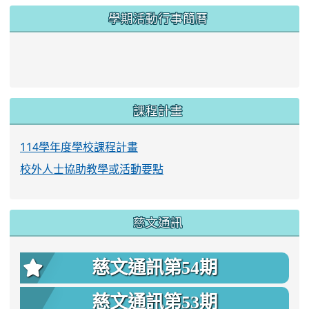
學期活動行事簡曆
link to https://www.twes.tyc.edu.tw/upload
link to https://www.twes.tyc.edu.tw/uploa
課程計畫
114學年度學校課程計畫
校外人士協助教學或活動要點
慈文通訊
慈文通訊第54期
慈文通訊第53期