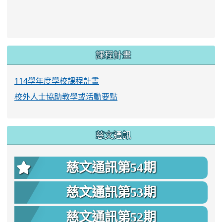
link to https://www.twes.tyc.edu.tw/upload
link to https://www.twes.tyc.edu.tw/uploa
課程計畫
114學年度學校課程計畫
校外人士協助教學或活動要點
慈文通訊
慈文通訊第54期
慈文通訊第53期
慈文通訊第52期