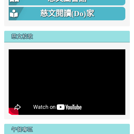
慈文閱讀(Do)家
慈文校歌
午餐專區