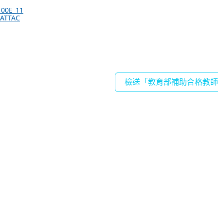
100E_11
_ATTAC
檢送「教育部補助合格教師赴