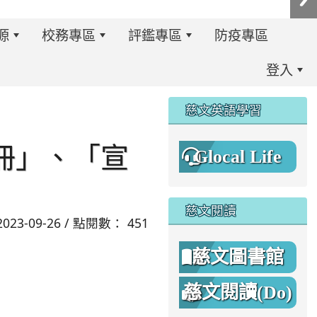
源
校務專區
評鑑專區
防疫專區
登入
:::
慈文英語學習
冊」、「宣
Glocal Life
慈文閱讀
2023-09-26 / 點閱數： 451
慈文圖書館
慈文閱讀(Do)
8%A1%8C%E4%BA%8B%E7%B0%A1%E6%9B%86.jpg \
8%A1%8C%E4%BA%8B%E7%B0%A1%E6%9B%86A.png _blan