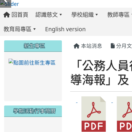
回首頁
認識慈文
學校組織
教師專區
教育局專區
English version
:::
:::
:::
新生專區
本站消息
分月文
「公務人員
link to https://ww
導海報」及
學期活動行事簡曆
link to https://www.twes.tyc.edu.tw/upload
link to https://www.twes.tyc.edu.tw/uploa