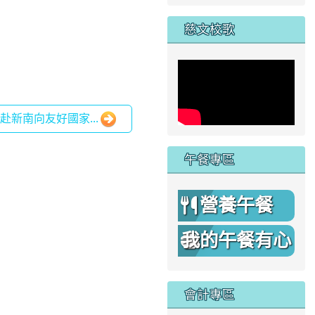
家
慈文校歌
新南向友好國家...
午餐專區
營養午餐
我的午餐有心
機
會計專區