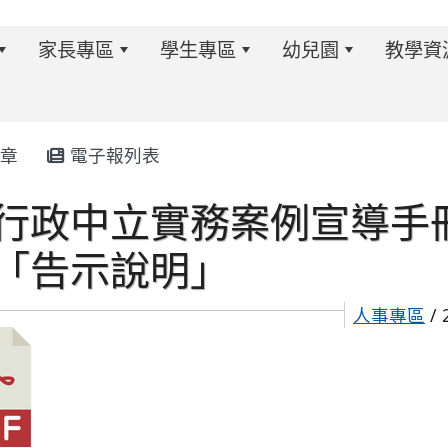
家長專區
學生專區
幼兒園
教學資
章
電子報列表
行政中立實務案例宣導手
w.twes.tyc.edu.tw/modules/tadnews/index.php?ncsn=6
「告示說明」
人事專區
/ 
s/tad_blocks/image/113-1%E6%B4%BB%E5%8B%95%E
ds/tad_blocks/image/114-2%E6%B4%BB%E5%8B%95%E