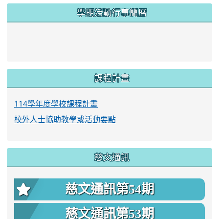
學期活動行事簡曆
link to https://www.twes.tyc.edu.tw/upload
link to https://www.twes.tyc.edu.tw/uploa
課程計畫
114學年度學校課程計畫
校外人士協助教學或活動要點
慈文通訊
慈文通訊第54期
慈文通訊第53期