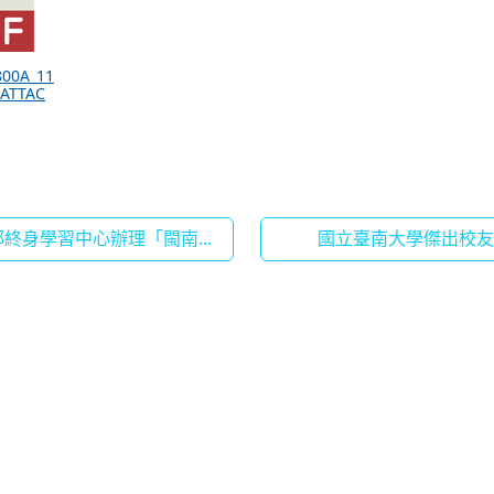
800A_11
_ATTAC
終身學習中心辦理「閩南...
國立臺南大學傑出校友推