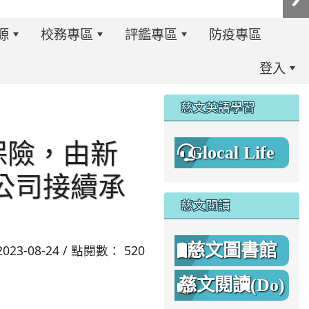
源
校務專區
評鑑專區
防疫專區
登入
:::
慈文英語學習
保險，由新
Glocal Life
公司接續承
慈文閱讀
慈文圖書館
2023-08-24 / 點閱數： 520
慈文閱讀(Do)
8%A1%8C%E4%BA%8B%E7%B0%A1%E6%9B%86.jpg \
8%A1%8C%E4%BA%8B%E7%B0%A1%E6%9B%86A.png _blan