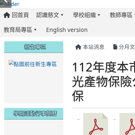
回首頁
認識慈文
學校組織
教師專區
教育局專區
English version
:::
:::
:::
新生專區
本站消息
分月文
112年度
link to https://ww
光產物保險
保
學期活動行事簡曆
link to https://www.twes.tyc.edu.tw/upload
link to https://www.twes.tyc.edu.tw/uploa