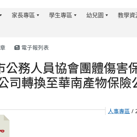
家長專區
學生專區
幼兒園
教學資
章
電子報列表
本市公務人員協會團體傷害
w.twes.tyc.edu.tw/modules/tadnews/index.php?ncsn=6
公司轉換至華南產物保險
人事專區
/ 
s/tad_blocks/image/113-1%E6%B4%BB%E5%8B%95%E
ds/tad_blocks/image/114-2%E6%B4%BB%E5%8B%95%E