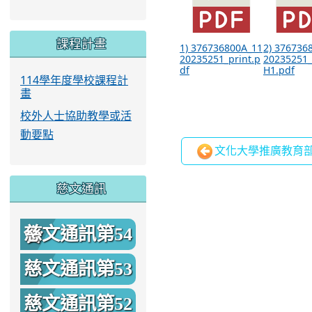
課程計畫
1) 376736800A_11
2) 376736
20235251_print.p
20235251
df
H1.pdf
114學年度學校課程計
畫
校外人士協助教學或活
動要點
文化大學推廣教育部
慈文通訊
慈文通訊第54
期
慈文通訊第53
期
慈文通訊第52