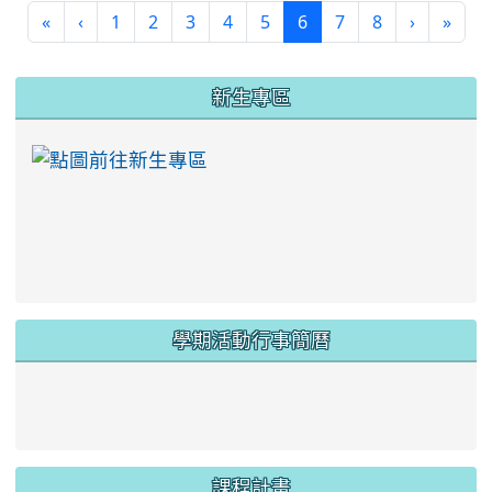
(current)
«
‹
1
2
3
4
5
6
7
8
›
»
:::
新生專區
link to https://ww
學期活動行事簡曆
link to https://www.twes.tyc.edu.tw/upload
link to https://www.twes.tyc.edu.tw/uploa
課程計畫