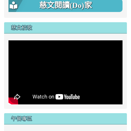
慈文閱讀(Do)家
慈文校歌
午餐專區