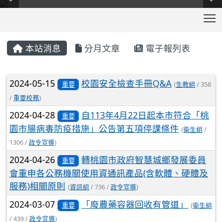
T
:::
本站消息
分月文章
電子報列表
文章列表
2024-05-15
校園安全檢查手冊Q&A
重要
(
生教組
/ 358
/
重要校務
)
2024-04-28
自113年4月22日起本市符合「桃
重要
園市腸病毒防疫措施」公告第五項停課條件
(
衛生組
/
1306 /
政令宣導
)
2024-04-26
轉桃園市政府智慧城鄉發展委員
重要
會重申各公務機關使用資通訊產品(含軟體、硬體及
服務)相關原則
(
資訊組
/ 736 /
政令宣導
)
2024-03-07
「廢農藥容器回收有管道」
重要
(
衛生組
/ 439 /
政令宣導
)