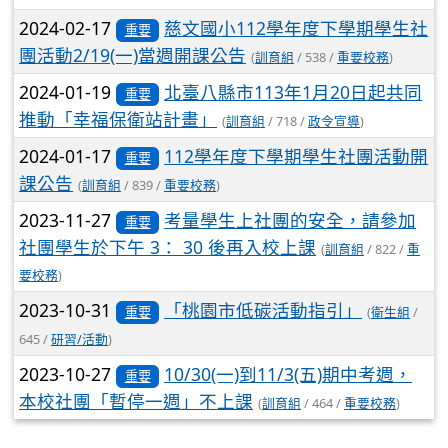
2024-02-17
慈文國小112學年度下學期學生社
重要
團活動2/19(一)當週開課公告
(
訓育組
/ 538 /
重要校務
)
2024-01-19
北臺八縣市113年1月20日起共同
重要
推動「幸福保衛站計畫」
(
訓育組
/ 718 /
政令宣導
)
2024-01-17
112學年度下學期學生社團活動開
重要
課公告
(
訓育組
/ 839 /
重要校務
)
2023-11-27
考量學生上社團的安全，請參加
重要
社團學生於下午 3： 30 後再入校上課
(
訓育組
/ 822 /
重
要校務
)
2023-10-31
「桃園市低碳活動指引」
重要
(
衛生組
/
645 /
研習/活動
)
2023-10-27
10/30(一)到11/3(五)期中考週，
重要
本校社團「暫停一週」不上課
(
訓育組
/ 464 /
重要校務
)