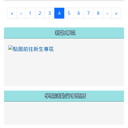
(current)
«
‹
1
2
3
4
5
6
7
8
›
»
:::
新生專區
link to https://ww
學期活動行事簡曆
link to https://www.twes.tyc.edu.tw/upload
link to https://www.twes.tyc.edu.tw/uploa