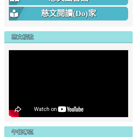
慈文閱讀(Do)家
慈文校歌
午餐專區