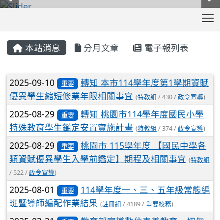
T
:::
本站消息
分月文章
電子報列表
文章列表
2025-09-10
轉知 本市114學年度第1學期資賦
重要
優異學生縮短修業年限相關事宜
(
特教組
/ 430 /
政令宣導
)
2025-08-29
轉知 桃園市114學年度國民小學
重要
特殊教育學生鑑定安置實施計畫
(
特教組
/ 374 /
政令宣導
)
2025-08-29
桃園市 115學年度 【國民中學各
重要
類資賦優異學生入學前鑑定】期程及相關事宜
(
特教組
/ 522 /
政令宣導
)
2025-08-01
114學年度一、三、五年級常態編
重要
班暨導師編配作業結果
(
註冊組
/ 4189 /
重要校務
)