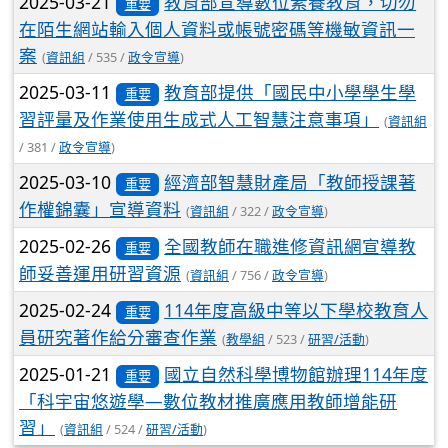
2025-03-21
教育部宣導數位素養教育，切勿
重要
在陌生網站輸入個人資料或帳號密碼等機敏資訊一
案
(
資訊組
/ 535 /
政令宣導
)
2025-03-11
教育部提供「國民中小學學生學
重要
習評量及作業使用生成式人工智慧注意事項」
(
資訊組
/ 381 /
政令宣導
)
2025-03-10
經濟部智慧財產局「教師授課著
重要
作權錦囊」宣導資料
(
資訊組
/ 322 /
政令宣導
)
2025-02-26
全國教師在職進修資訊網宣導教
重要
師妥善運用研習資源
(
資訊組
/ 756 /
政令宣導
)
2025-02-24
114年度高級中等以下學校教育人
重要
員研究著作給分審查作業
(
教學組
/ 523 /
研習/活動
)
2025-01-21
國立自然科學博物館辦理114年度
重要
「科宇宙悠遊學—數位教材推廣應用教師增能研
習」
(
資訊組
/ 524 /
研習/活動
)