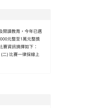
育及閱讀教育，今年已邁
00元整至1萬元整獎
 比賽資訊摘擇如下：
(二) 比賽一律採線上