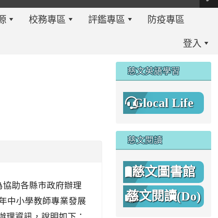
源
校務專區
評鑑專區
防疫專區
登入
:::
慈文英語學習
Glocal Life
慈文閱讀
慈文圖書館
、 為協助各縣市政府辦理
慈文閱讀(Do)
2年中小學教師專業發展
8%A1%8C%E4%BA%8B%E7%B0%A1%E6%9B%86.jpg \
8%A1%8C%E4%BA%8B%E7%B0%A1%E6%9B%86A.png _blan
坊辦理資訊，說明如下：