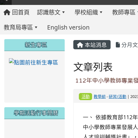
回首頁
認識慈文
學校組織
教師專區
教育局專區
English version
:::
:::
:::
新生專區
本站消息
分月文
link to https://ww
文章列表
112年中小學教師專業
活動
教學組
-
研習/活動
| 202
學期活動行事簡曆
一、 依據教育部112
中小學教師專業發展人
link to https://www.twes.tyc.edu.tw/upload
link to https://www.twes.tyc.edu.tw/uploa
人才培訓輔導計畫」，