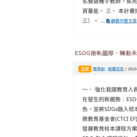
名雙語種子教師，俟
資量能。 三、 本計畫摘
三）。 ...
觀看完整文章
ESDG接軌國際、轉動
競賽
教學組
-
競賽訊息
| 202
一、 強化我國教育人員
在發生的新趨勢：ES
色，並將SDGs融入
鼎教育基金會(CTCI
發展教育校本課程方案