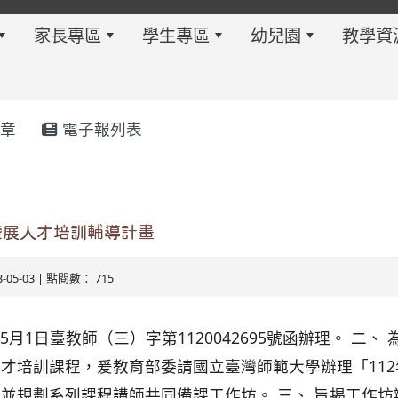
家長專區
學生專區
幼兒園
教學資
章
電子報列表
w.twes.tyc.edu.tw/modules/tadnews/index.php?ncsn=6
發展人才培訓輔導計畫
3-05-03 | 點閱數： 715
年5月1日臺教師（三）字第1120042695號函辦理。 二
才培訓課程，爰教育部委請國立臺灣師範大學辦理「11
s/tad_blocks/image/113-1%E6%B4%BB%E5%8B%95%E
ds/tad_blocks/image/114-2%E6%B4%BB%E5%8B%95%E
並規劃系列課程講師共同備課工作坊。 三、 旨揭工作