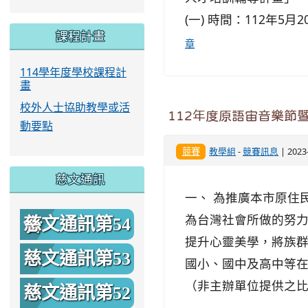
(一) 時間：112年5
課程計畫
章
114學年度學校課程計
畫
校外人士協助教學或活
112年度原語宙音樂節
動要點
競賽
教學組
-
競賽訊息
| 202
慈文通訊
一、 為推廣本市原住
為台灣社會所做的努
慈文通訊第54
提升心靈美學，將族群
期
慈文通訊第53
國小、國中及高中等在
（非主辦單位提供之比
期
慈文通訊第52