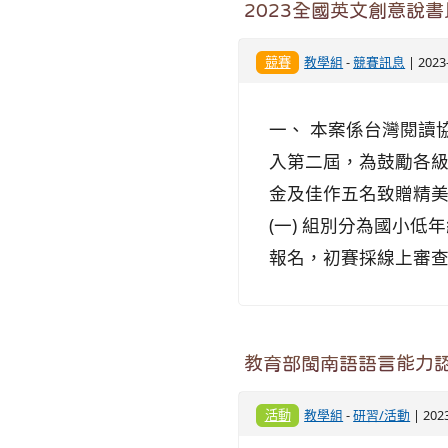
2023全國英文創意說書
競賽
教學組
-
競賽訊息
| 202
一、 本案係台灣閱讀
入第二屆，為鼓勵各級
金及佳作五名致贈精美
(一) 組別分為國小低
報名，初賽採線上審查
教育部閩南語語言能力
活動
教學組
-
研習/活動
| 202