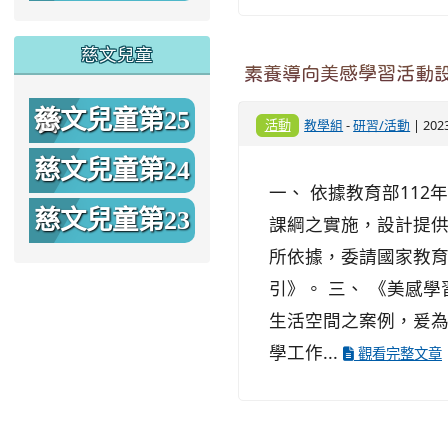
期
慈文兒童
素養導向美感學習活動
慈文兒童第25
活動
教學組
-
研習/活動
| 202
期
慈文兒童第24
一、 依據教育部112年
期
慈文兒童第23
課綱之實施，設計提
所依據，委請國家教
期
引》。 三、 《美感
生活空間之案例，爰為
學工作...
觀看完整文章