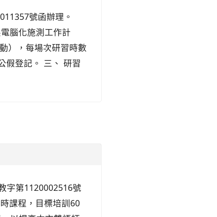
11357號函辦理。
展電腦化施測工作計
活動），每場次研習時數
假登記。 三、 研習
1120002516號
小時課程，目標培訓60