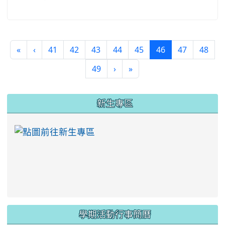
(current)
«
‹
41
42
43
44
45
46
47
48
49
›
»
:::
新生專區
link to https://ww
學期活動行事簡曆